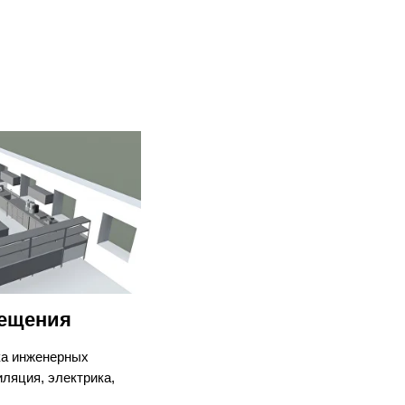
мещения
ка инженерных
ляция, электрика,