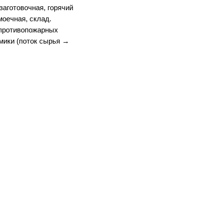
заготовочная, горячий
моечная, склад.
противопожарных
мики (поток сырья →