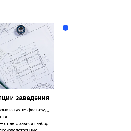
пции заведения
рмата кухни: фаст‑фуд,
 т.д.
 от него зависит набор
 производственные