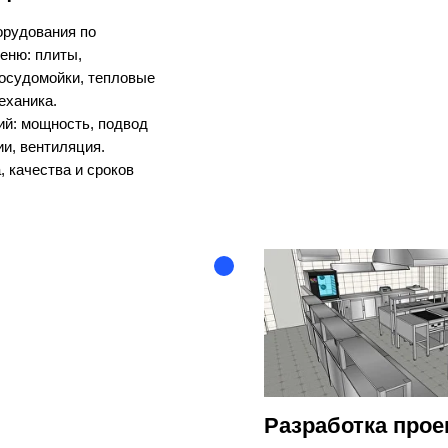
орудования по
еню: плиты,
посудомойки, тепловые
еханика.
ий: мощность, подвод
и, вентиляция.
 качества и сроков
Разработка прое