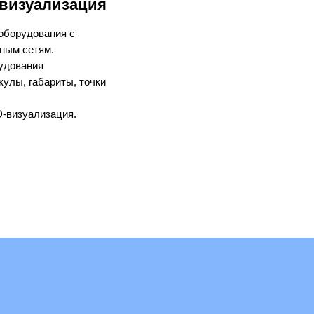
 визуализация
оборудования с
рным сетям.
удования
кулы, габариты, точки
‑визуализация.