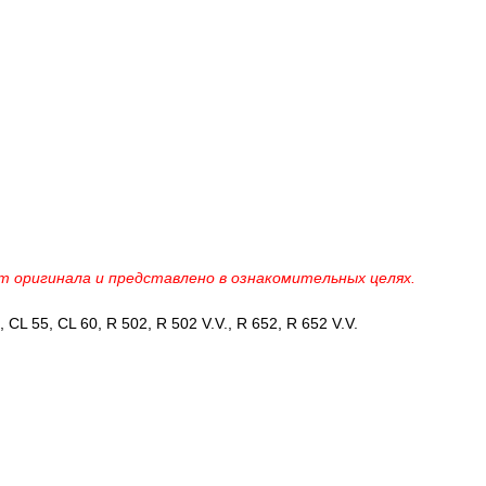
 оригинала и представлено в ознакомительных целях.
 CL 55, CL 60, R 502, R 502 V.V., R 652, R 652 V.V.