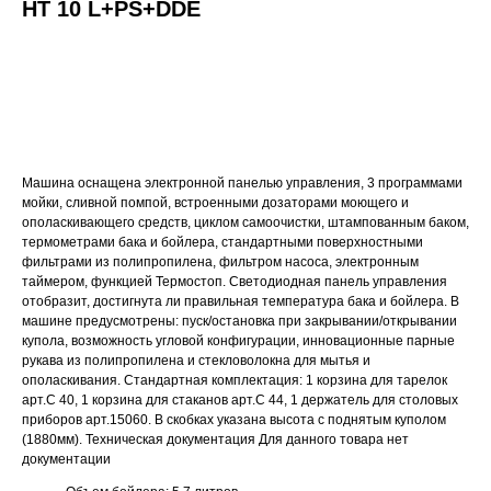
HT 10 L+PS+DDE
ДОБАВИТЬ В КОРЗИНУ
Машина оснащена электронной панелью управления, 3 программами
мойки, сливной помпой, встроенными дозаторами моющего и
ополаскивающего средств, циклом самоочистки, штампованным баком,
термометрами бака и бойлера, стандартными поверхностными
фильтрами из полипропилена, фильтром насоса, электронным
таймером, функцией Термостоп. Светодиодная панель управления
отобразит, достигнута ли правильная температура бака и бойлера. В
машине предусмотрены: пуск/остановка при закрывании/открывании
купола, возможность угловой конфигурации, инновационные парные
рукава из полипропилена и стекловолокна для мытья и
ополаскивания. Стандартная комплектация: 1 корзина для тарелок
арт.C 40, 1 корзина для стаканов арт.C 44, 1 держатель для столовых
приборов арт.15060. В скобках указана высота с поднятым куполом
(1880мм). Техническая документация Для данного товара нет
документации