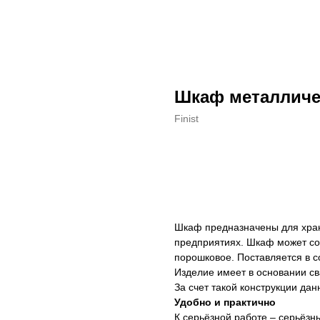
Шкаф металличе
Finist
ДОБАВИТЬ В КОРЗИНУ
Шкаф предназначены для хра
предприятиях. Шкаф может сос
порошковое. Поставляется в с
Изделие имеет в основании с
За счет такой конструкции да
Удобно и практично
К серьёзной работе – серьёзны