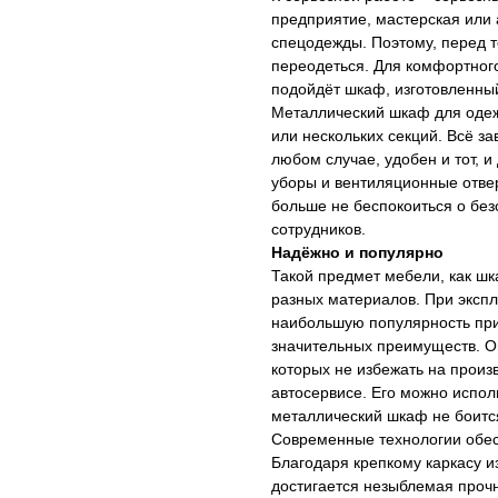
предприятие, мастерская или 
спецодежды. Поэтому, перед т
переодеться. Для комфортног
подойдёт шкаф, изготовленный
Металлический шкаф для одеж
или нескольких секций. Всё з
любом случае, удобен и тот, и
уборы и вентиляционные отве
больше не беспокоиться о бе
сотрудников.
Надёжно и популярно
Такой предмет мебели, как шк
разных материалов. При экспл
наибольшую популярность при
значительных преимуществ. Он
которых не избежать на произ
автосервисе. Его можно испол
металлический шкаф не боитс
Современные технологии обес
Благодаря крепкому каркасу 
достигается незыблемая прочн