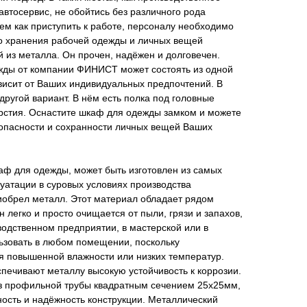
автосервис, не обойтись без различного рода
ем как приступить к работе, персоналу необходимо
о хранения рабочей одежды и личных вещей
 из металла. Он прочен, надёжен и долговечен.
ды от компании ФИНИСТ может состоять из одной
ависит от Ваших индивидуальных предпочтений. В
 другой вариант. В нём есть полка под головные
рстия. Оснастите шкаф для одежды замком и можете
зопасности и сохранности личных вещей Ваших
аф для одежды, может быть изготовлен из самых
уатации в суровых условиях производства
обрел металл. Этот материал обладает рядом
 легко и просто очищается от пыли, грязи и запахов,
водственном предприятии, в мастерской или в
ьзовать в любом помещении, поскольку
я повышенной влажности или низких температур.
печивают металлу высокую устойчивость к коррозии.
из профильной трубы квадратным сечением 25х25мм,
ость и надёжность конструкции. Металлический