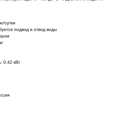
кг/сутки
буется подвод и отвод воды
кером
кг
 0.42 кВт
оссия