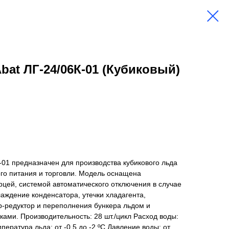
bat ЛГ-24/06К-01 (Кубиковый)
-01 предназначен для производства кубикового льда
го питания и торговли. Модель оснащена
цей, системой автоматического отключения в случае
лаждение конденсатора, утечки хладагента,
р-редуктор и переполнения бункера льдом и
ами. Производительность: 28 шт./цикл Расход воды:
емпература льда: от -0,5 до -2 ºС Давление воды: от