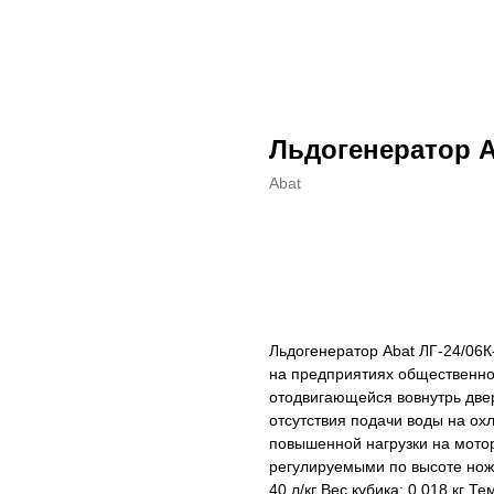
Льдогенератор A
Abat
ДОБАВИТЬ В КОРЗИНУ
Льдогенератор Abat ЛГ-24/06К
на предприятиях общественно
отодвигающейся вовнутрь двер
отсутствия подачи воды на ох
повышенной нагрузки на мото
регулируемыми по высоте ножк
40 л/кг Вес кубика: 0,018 кг Т