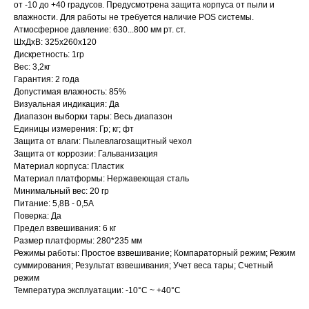
от -10 до +40 градусов. Предусмотрена защита корпуса от пыли и
влажности. Для работы не требуется наличие POS системы.
Атмосферное давление: 630...800 мм рт. ст.
ШхДхВ: 325x260x120
Дискретность: 1гр
Вес: 3,2кг
Гарантия: 2 года
Допустимая влажность: 85%
Визуальная индикация: Да
Диапазон выборки тары: Весь диапазон
Единицы измерения: Гр; кг; фт
Защита от влаги: Пылевлагозащитный чехол
Защита от коррозии: Гальванизация
Материал корпуса: Пластик
Материал платформы: Нержавеющая сталь
Минимальный вес: 20 гр
Питание: 5,8В - 0,5А
Поверка: Да
Предел взвешивания: 6 кг
Размер платформы: 280*235 мм
Режимы работы: Простое взвешивание; Компараторный режим; Режим
суммирования; Результат взвешивания; Учет веса тары; Счетный
режим
Температура эксплуатации: -10°C ~ +40°C