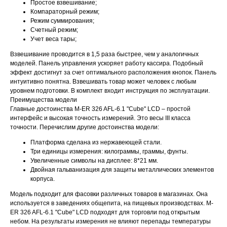
Простое взвешивание;
Компараторный режим;
Режим суммирования;
Счетный режим;
Учет веса тары;
Взвешивание проводится в 1,5 раза быстрее, чем у аналогичных
моделей. Панель управления ускоряет работу кассира. Подобный
эффект достигнут за счет оптимального расположения кнопок. Панель
интуитивно понятна. Взвешивать товар может человек с любым
уровнем подготовки. В комплект входит инструкция по эксплуатации.
Преимущества модели
Главные достоинства M-ER 326 AFL-6.1 "Cube" LCD – простой
интерфейс и высокая точность измерений. Это весы III класса
точности. Перечислим другие достоинства модели:
Платформа сделана из нержавеющей стали.
Три единицы измерения: килограммы, граммы, фунты.
Увеличенные символы на дисплее: 8*21 мм.
Двойная гальванизация для защиты металлических элементов
корпуса.
Модель подходит для фасовки различных товаров в магазинах. Она
используется в заведениях общепита, на пищевых производствах. M-
ER 326 AFL-6.1 "Cube" LCD подходят для торговли под открытым
небом. На результаты измерения не влияют перепады температуры