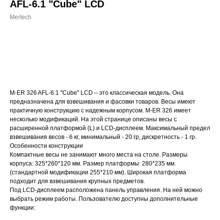
AFL-6.1 "Cube" LCD
Mertech
ДОБАВИТЬ В КОРЗИНУ
M-ER 326 AFL-6.1 "Cube" LCD – это классическая модель. Она
предназначена для взвешивания и фасовки товаров. Весы имеют
практичную конструкцию с надежным корпусом. M-ER 326 имеет
несколько модификаций. На этой странице описаны весы с
расширенной платформой (L) и LCD-дисплеем. Максимальный предел
взвешивания весов - 6 кг, минимальный - 20 гр, дискретность - 1 гр.
Особенности конструкции
Компактные весы не занимают много места на столе. Размеры
корпуса: 325*260*120 мм. Размер платформы: 280*235 мм.
(стандартной модификации 255*210 мм). Широкая платформа
подходит для взвешивания крупных предметов.
Под LCD-дисплеем расположена панель управления. На ней можно
выбрать режим работы. Пользователю доступны дополнительные
функции: