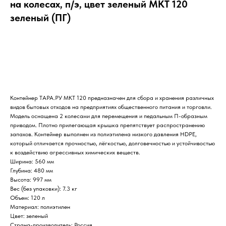
на колесах, п/э, цвет зеленый МКТ 120
зеленый (ПГ)
ДОБАВИТЬ В КОРЗИНУ
Контейнер ТАРА.РУ МКТ 120 предназначен для сбора и хранения различных
видов бытовых отходов на предприятиях общественного питания и торговли.
Модель оснащена 2 колесами для перемещения и педальным П-образным
приводом. Плотно прилегающая крышка препятствует распространению
запахов. Контейнер выполнен из полиэтилена низкого давления HDPE,
который отличается прочностью, лёгкостью, долговечностью и устойчивостью
к воздействию агрессивных химических веществ.
Ширина: 560 мм
Глубина: 480 мм
Высота: 997 мм
Вес (без упаковки): 7.3 кг
Объем: 120 л
Материал: полиэтилен
Цвет: зеленый
Страна-производитель: Россия