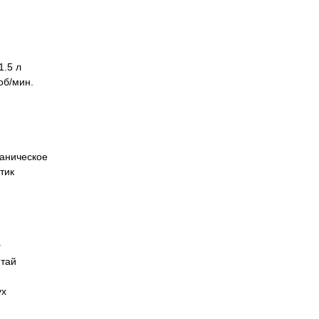
1.5 л
об/мин.
аническое
тик
г
итай
ух