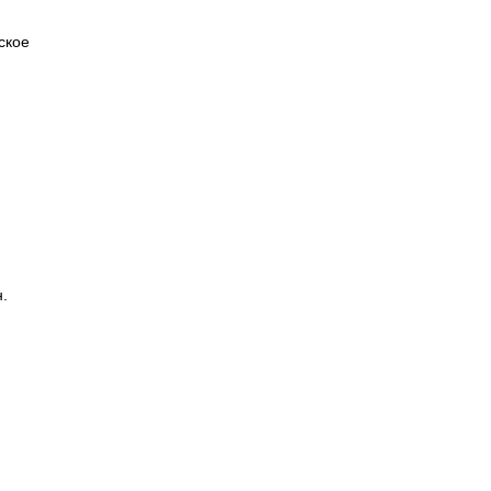
ское
н.