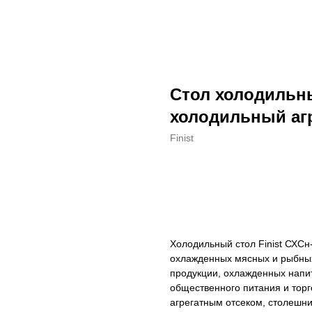
Стол холодильны
холодильный агр
Finist
ДОБАВИТЬ В КОРЗИНУ
Холодильный стол Finist СХС
охлажденных мясных и рыбных
продукции, охлажденных напит
общественного питания и тор
агрегатным отсеком, столешн