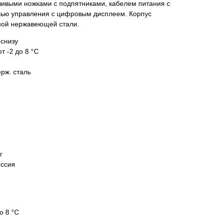
ивыми ножками с подпятниками, кабелем питания с
лью управления с цифровым дисплеем. Корпус
ной нержавеющей стали.
 снизу
т -2 до 8 °С
рж. сталь
г
оссия
о 8 °С