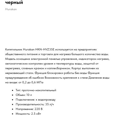
черный
Hurakan
ДОБАВИТЬ В КОРЗИНУ
Кипятильник Hurakan HKN-HVZ35E используется на предприятиях
общественного питания и торговли для нагрева большого количества воды.
Модель оснащена электронной панелью управления, индикатором нагрева,
автоматическим контролем уровня и температуры воды, защитой от
перегрева, сливным краном и каплесборником. Корпус выполнен из
нержавеющей стали. Функция блокировки работы без воды Функция
предупреждения об ошибках Возможность крепления к стене Давление воды
на входе: от 0,2 до 0,6 МПа
Тип: проточно-накопительный
Объем: 10 л
Подключение: к водопроводу
Производительность: 35 л/ч
Напряжение: 220 В
Мощность: 2.5 кВт