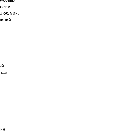
русовых
ческая
0 об/мин.
миний
ый
итай
ин.