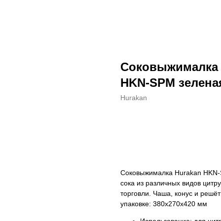
Соковыжималка 
HKN-SPM зелена
Hurakan
ДОБАВИТЬ В КОРЗИНУ
Соковыжималка Hurakan HKN-
сока из различных видов цитр
торговли. Чаша, конус и решё
упаковке: 380х270х420 мм