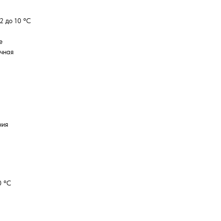
2 до 10 °C
е
ачная
ния
0 °C