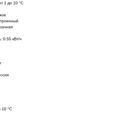
т 1 до 10 °C
кое
строенный
зрачная
 0.55 кВт/ч
г
оссия
 10 °C