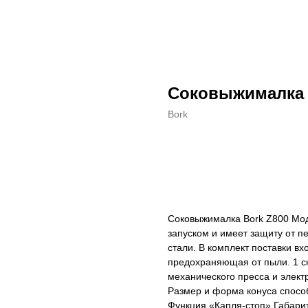
Соковыжималка 
Bork
ДОБАВИТЬ В КОРЗИНУ
Соковыжималка Bork Z800 Мо
запуском и имеет защиту от п
стали. В комплект поставки вх
предохраняющая от пыли. 1 с
механического пресса и элек
Размер и форма конуса спосо
Функция «Капля-стоп» Габарит