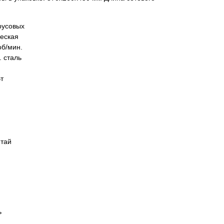
русовых
ческая
об/мин.
. сталь
Вт
итай
ь