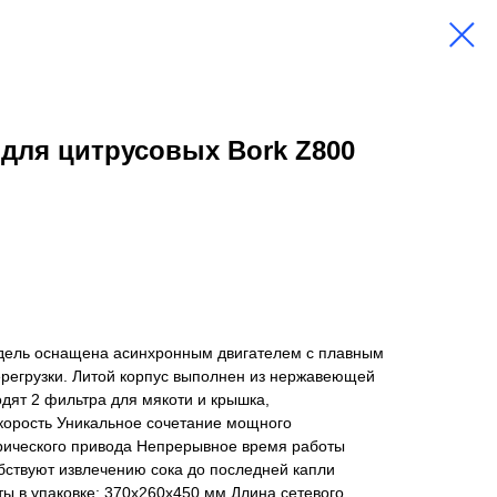
для цитрусовых Bork Z800
дель оснащена асинхронным двигателем с плавным
ерегрузки. Литой корпус выполнен из нержавеющей
одят 2 фильтра для мякоти и крышка,
корость Уникальное сочетание мощного
трического привода Непрерывное время работы
бствуют извлечению сока до последней капли
ы в упаковке: 370х260х450 мм Длина сетевого