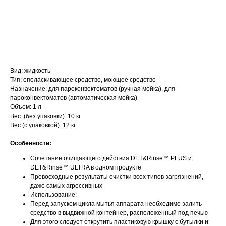
ДОБАВИТЬ В КОРЗИНУ
Вид: жидкость
Тип: ополаскивающее средство, моющее средство
Назначение: для пароконвектоматов (ручная мойка), для
пароконвектоматов (автоматическая мойка)
Объем: 1 л
Вес: (без упаковки): 10 кг
Вес (с упаковкой): 12 кг
Особенности:
Сочетание очищающего действия DET&Rinse™ PLUS и
DET&Rinse™ ULTRA в одном продукте
Превосходные результаты очистки всех типов загрязнений,
даже самых агрессивных
Использование:
Перед запуском цикла мытья аппарата необходимо залить
средство в выдвижной контейнер, расположенный под печью
Для этого следует открутить пластиковую крышку с бутылки и