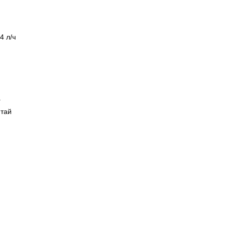
4 л/ч
г
итай