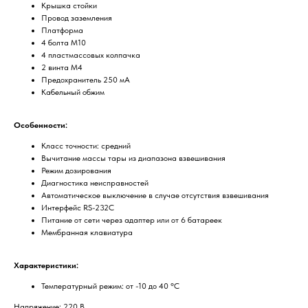
Крышка стойки
Провод заземления
Платформа
4 болта М10
4 пластмассовых колпачка
2 винта М4
Предохранитель 250 мА
Кабельный обжим
Особенности:
Класс точности: средний
Вычитание массы тары из диапазона взвешивания
Режим дозирования
Диагностика неисправностей
Автоматическое выключение в случае отсутствия взвешивания
Интерфейс RS-232C
Питание от сети через адаптер или от 6 батареек
Мембранная клавиатура
Характеристики:
Температурный режим: от -10 до 40 °С
Напряжение: 220 В