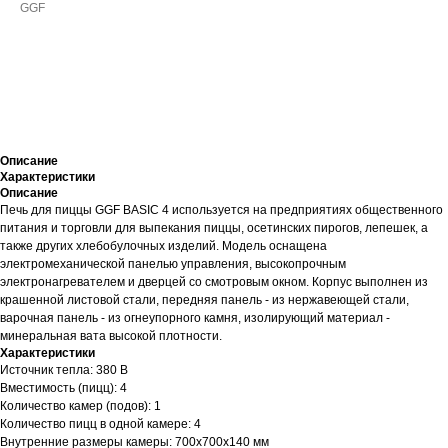
GGF
ДОБАВИТЬ В КОРЗИНУ
Описание
Характеристики
Описание
Печь для пиццы GGF BASIC 4 используется на предприятиях общественного
питания и торговли для выпекания пиццы, осетинских пирогов, лепешек, а
также других хлебобулочных изделий. Модель оснащена
электромеханической панелью управления, высокопрочным
электронагревателем и дверцей со смотровым окном. Корпус выполнен из
крашенной листовой стали, передняя панель - из нержавеющей стали,
варочная панель - из огнеупорного камня, изолирующий материал -
минеральная вата высокой плотности.
Характеристики
Источник тепла: 380 В
Вместимость (пицц): 4
Количество камер (подов): 1
Количество пицц в одной камере: 4
Внутренние размеры камеры: 700х700х140 мм