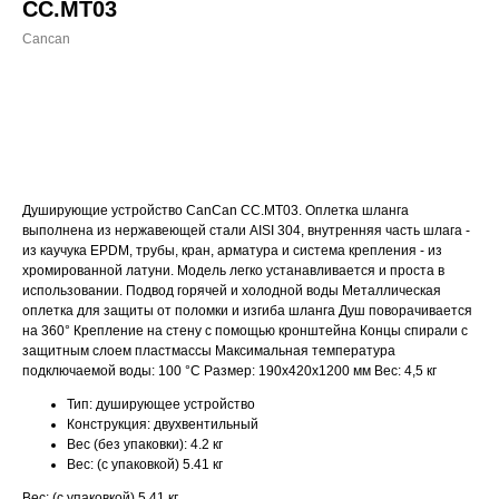
CC.MT03
Cancan
ДОБАВИТЬ В КОРЗИНУ
Душирующие устройство CanCan CC.MT03. Оплетка шланга
выполнена из нержавеющей стали AISI 304, внутренняя часть шлага -
из каучука EPDM, трубы, кран, арматура и система крепления - из
хромированной латуни. Модель легко устанавливается и проста в
использовании. Подвод горячей и холодной воды Металлическая
оплетка для защиты от поломки и изгиба шланга Душ поворачивается
на 360° Крепление на стену с помощью кронштейна Концы спирали с
защитным слоем пластмассы Максимальная температура
подключаемой воды: 100 °С Размер: 190х420х1200 мм Вес: 4,5 кг
Тип: душирующее устройство
Конструкция: двухвентильный
Вес (без упаковки): 4.2 кг
Вес: (с упаковкой) 5.41 кг
Вес: (с упаковкой) 5.41 кг