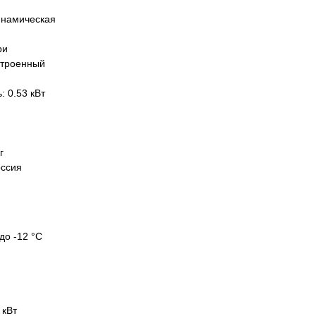
инамическая
ри
строенный
 0.53 кВт
г
оссия
до -12 °C
 кВт