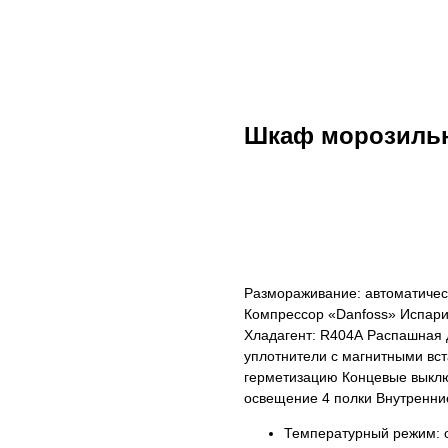
Шкаф морозильн
ДОБАВИТЬ В КОРЗИНУ
Размораживание: автоматиче
Компрессор «Danfoss» Испари
Хладагент: R404А Распашная 
уплотнители с магнитными вс
герметизацию Концевые выклю
освещение 4 полки Внутренни
Температурный режим: о