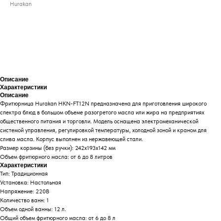
Hurakan
ДОБАВИТЬ В КОРЗИНУ
Описание
Характеристики
Описание
Фритюрница Hurakan HKN-FT12N предназначена для приготовления широкого
спектра блюд в большом объеме разогретого масла или жира на предприятиях
общественного питания и торговли. Модель оснащена электромеханической
системой управления, регулировкой температуры, холодной зоной и краном для
слива масла. Корпус выполнен из нержавеющей стали.
Размер корзины (без ручки): 242х193х142 мм
Объем фритюрного масла: от 6 до 8 литров
Характеристики
Тип: Традиционная
Установка: Настольная
Напряжение: 220В
Количество ванн: 1
Объем одной ванны: 12 л.
Общий объем фритюрного масла: от 6 до 8 л