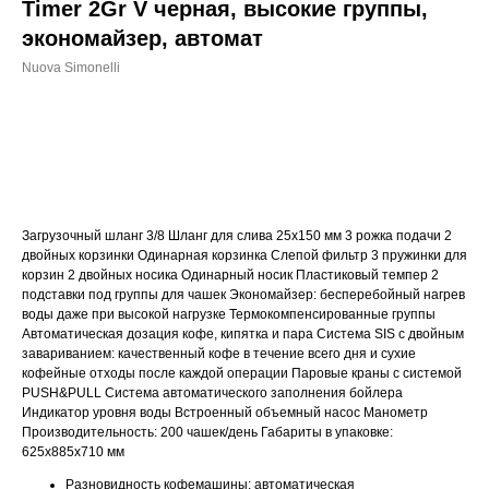
Timer 2Gr V черная, высокие группы,
экономайзер, автомат
Nuova Simonelli
ДОБАВИТЬ В КОРЗИНУ
Загрузочный шланг 3/8 Шланг для слива 25х150 мм 3 рожка подачи 2
двойных корзинки Одинарная корзинка Слепой фильтр 3 пружинки для
корзин 2 двойных носика Одинарный носик Пластиковый темпер 2
подставки под группы для чашек Экономайзер: бесперебойный нагрев
воды даже при высокой нагрузке Термокомпенсированные группы
Автоматическая дозация кофе, кипятка и пара Система SIS с двойным
завариванием: качественный кофе в течение всего дня и сухие
кофейные отходы после каждой операции Паровые краны с системой
PUSH&PULL Система автоматического заполнения бойлера
Индикатор уровня воды Встроенный объемный насос Манометр
Производительность: 200 чашек/день Габариты в упаковке:
625х885х710 мм
Разновидность кофемашины: автоматическая