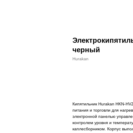
Электрокипятил
черный
Hurakan
ДОБАВИТЬ В КОРЗИНУ
Кипятильник Hurakan HKN-HVZ
питания и торговли для нагре
электронной панелью управле
контролем уровня и температу
каплесборником. Корпус выпо