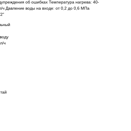
дупреждения об ошибках Температура нагрева: 40-
/ч Давление воды на входе: от 0,2 до 0,6 МПа
2"
льный
воду
л/ч
итай