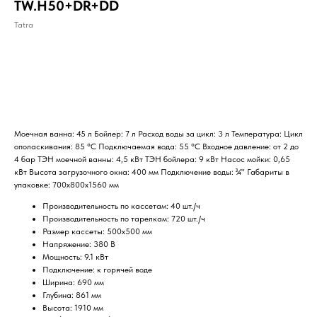
TW.H50+DR+DD
Tatra
ДОБАВИТЬ В КОРЗИНУ
Моечная ванна: 45 л Бойлер: 7 л Расход воды за цикл: 3 л Температура: Цикл
ополаскивания: 85 °C Подключаемая вода: 55 °C Входное давление: от 2 до
4 бар ТЭН моечной ванны: 4,5 кВт ТЭН бойлера: 9 кВт Насос мойки: 0,65
кВт Высота загрузочного окна: 400 мм Подключение воды: ¾" Габариты в
упаковке: 700х800х1560 мм
Производительность по кассетам: 40 шт./ч
Производительность по тарелкам: 720 шт./ч
Размер кассеты: 500х500 мм
Напряжение: 380 В
Мощность: 9.1 кВт
Подключение: к горячей воде
Ширина: 690 мм
Глубина: 861 мм
Высота: 1910 мм