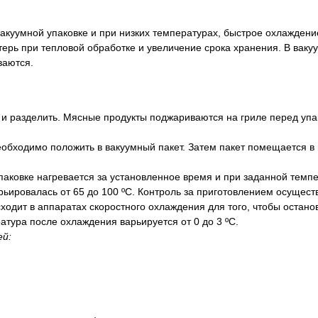
 вакуумной упаковке и при низких температурах, быстрое охлажде
терь при тепловой обработке и увеличение срока хранения. В ваку
ваются.
 и разделить. Мясные продукты поджариваются на гриле перед уп
обходимо положить в вакуумный пакет. Затем пакет помещается в
паковке нагревается за установленное время и при заданной темп
рьировалась от 65 до 100 ºС. Контроль за приготовлением осущес
дит в аппаратах скоростного охлаждения для того, чтобы останов
тура после охлаждения варьируется от 0 до 3 ºС.
й:​