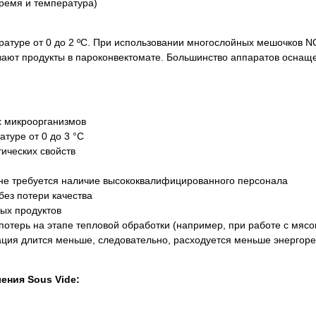
ремя и температура)
атуре от 0 до 2 ºС. При использовании многослойных мешочков N
вают продукты в пароконвектомате. Большинство аппаратов осна
х микроорганизмов
туре от 0 до 3 °С
ических свойств
не требуется наличие высококвалифицированного персонала
ез потери качества
ых продуктов
отерь на этапе тепловой обработки (например, при работе с мяс
ция длится меньше, следовательно, расходуется меньше энергоре
ения Sous Vide: